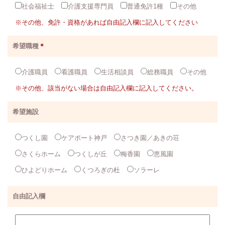
社会福祉士
介護支援専門員
普通免許1種
その他
※その他、免許・資格があれば自由記入欄に記入してください
希望職種
＊
介護職員
看護職員
生活相談員
総務職員
その他
※その他、該当がない場合は自由記入欄に記入してください。
希望施設
つくし園
ケアポート神戸
さつき園／あきの荘
さくらホーム
つくしが丘
梅香園
恵風園
ひよどりホーム
くつろぎの杜
ソラーレ
自由記入欄